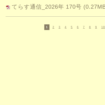
てらす通信_2026年 170号
(0.27M
1
2
3
4
5
6
7
8
9
10